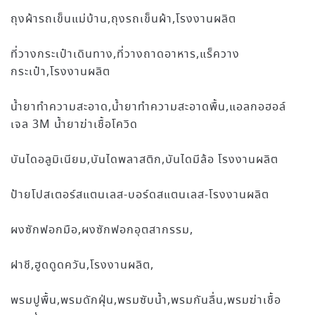
ถุงผ้ารถเข็นแม่บ้าน,ถุงรถเข็นผ้า,โรงงานผลิต
ที่วางกระเป๋าเดินทาง,ที่วางถาดอาหาร,แร็ควาง
กระเป๋า,โรงงานผลิต
น้ำยาทำความสะอาด,น้ำยาทำความสะอาดพื้น,แอลกอฮอล์
เจล 3M น้ำยาฆ่าเชื้อโควิด
บันไดอลูมิเนียม,บันไดพลาสติก,บันไดมีล้อ โรงงานผลิต
ป้ายโปสเตอร์สแตนเลส-บอร์ดสแตนเลส-โรงงานผลิต
ผงซักฟอกมือ,ผงซักฟอกอุตสากรรม,
ฝาชี,ฮูดดูดควัน,โรงงานผลิต,
พรมปูพื้น,พรมดักฝุ่น,พรมซับน้ำ,พรมกันลื่น,พรมฆ่าเชื้อ