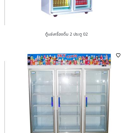
ตู้แช่เครื่องดื่ม 2 ประตู 02