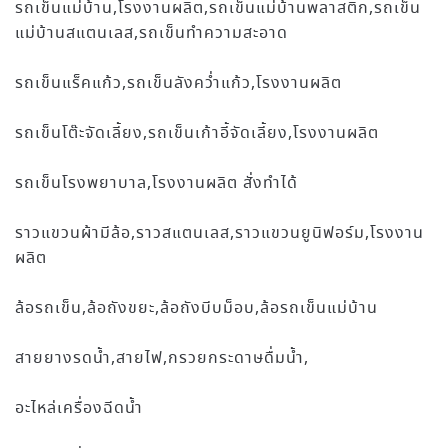
รถเข็นแม่บ้าน,โรงงานผลิต,รถเข็นแม่บ้านพลาสติก,รถเข็น
แม่บ้านสแตนเลส,รถเข็นทำความสะอาด
รถเข็นแร็คแก้ว,รถเข็นลังคว่ำแก้ว,โรงงานผลิต
รถเข็นโต๊ะจัดเลี้ยง,รถเข็นเก้าอี้จัดเลี้ยง,โรงงานผลิต
รถเข็นโรงพยาบาล,โรงงานผลิต สั่งทำได้
ราวแขวนผ้ามีล้อ,ราวสแตนเลส,ราวแขวนยูนิฟอร์ม,โรงงาน
ผลิต
ล้อรถเข็น,ล้อถังขยะ,ล้อถังบีบม็อบ,ล้อรถเข็นแม่บ้าน
สายยางรดน้ำ,สายไฟ,กรวยกระดาษดื่มน้ำ,
อะไหล่เครื่องฉีดน้ำ