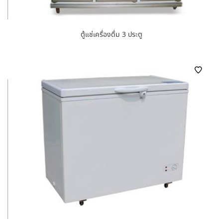
ตู้แช่เครื่องดื่ม 3 ประตู