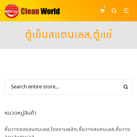
0
ตู้เย็นสแตนเลส,ตู้แช่
หมวดหมู่สินค้า
ชั้นวางของสแตนเลส,โรงงานผลิต,ชั้นวางสแตนเลส,ชั้นวาง