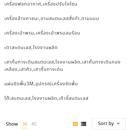
เครื่องฟอกอากาศ,เครื่องปรับโอโซน
เครื่องล้างภาชนะ,งานสแตนเลสสั่งทำ,ตามแบบ
เครื่องเป่าพรม,เครื่องเป่าพรมลมร้อน
เตาสแตนเลส,โรงงานผลิต
เสากั้นทางเดินสแตนเลส,โรงงานผลิต,เสากั้นทางเดินทอง
เหลือง,เสาคิว,เสากั้นทางเดิน
แผ่นขัดพื้น3M,อุปกรณ์เครื่องขัดพื้น
โต๊ะสแตนเลส,โรงงานผลิต,เก้าอี้สแตนเลส
Sort by
Show
36
45