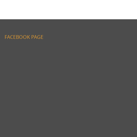
FACEBOOK PAGE