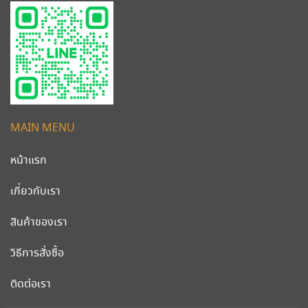
MAIN MENU
หน้าแรก
เกี่ยวกับเรา
สินค้าของเรา
วิธีการสั่งซื้อ
ติดต่อเรา