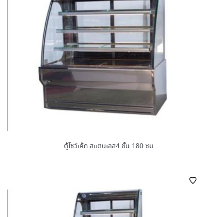
ตู้โชว์เค้ก สแตนเลส4 ชั้น 180 ซม