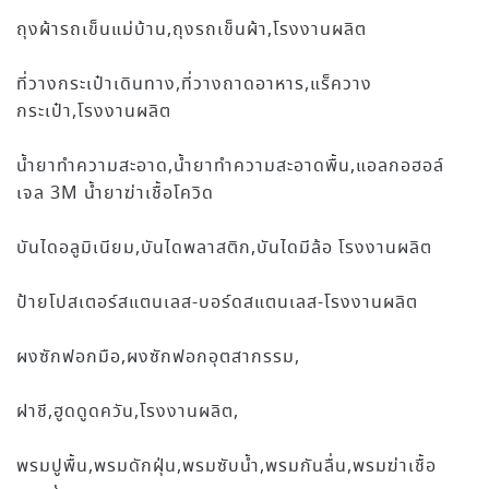
ถุงผ้ารถเข็นแม่บ้าน,ถุงรถเข็นผ้า,โรงงานผลิต
ที่วางกระเป๋าเดินทาง,ที่วางถาดอาหาร,แร็ควาง
กระเป๋า,โรงงานผลิต
น้ำยาทำความสะอาด,น้ำยาทำความสะอาดพื้น,แอลกอฮอล์
เจล 3M น้ำยาฆ่าเชื้อโควิด
บันไดอลูมิเนียม,บันไดพลาสติก,บันไดมีล้อ โรงงานผลิต
ป้ายโปสเตอร์สแตนเลส-บอร์ดสแตนเลส-โรงงานผลิต
ผงซักฟอกมือ,ผงซักฟอกอุตสากรรม,
ฝาชี,ฮูดดูดควัน,โรงงานผลิต,
พรมปูพื้น,พรมดักฝุ่น,พรมซับน้ำ,พรมกันลื่น,พรมฆ่าเชื้อ