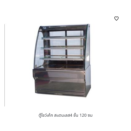
ตู้โชว์เค้ก สแตนเลส4 ชั้น 120 ซม