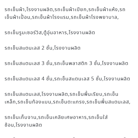
รถเข็นผ้า,โรงงานผลิต,รถเข็นผ้าเปียก,รถเข็นผ้าแห้ง,รถ
เข็นผ้าเปื้อน,รถเข็นผ้าโรงแรม,รถเข็นผ้าโรงพยาบาล,
รถเข็นรูมเซอร์วิส,ตู้อุ่นอาหาร,โรงงานผลิต
รถเข็นสแตนเลส 2 ชั้น,โรงงานผลิต
รถเข็นสแตนเลส 3 ชั้น,รถเข็นพลาสติก 3 ชั้น,โรงงานผลิต
รถเข็นสแตนเลส 4 ชั้น,รถเข็นสแตนเลส 5 ชั้น,โรงงานผลิต
รถเข็นสแตนเลส,โรงงานผลิต,รถเข็นพื้นเรียบ,รถเข็น
เหล็ก,รถเข็นท้องแบน,รถเข็นตะแกรง,รถเข็นพื้นสแตนเลส,
รถเข็นเก็บจาน,รถเข็นเคลียเศษอาหาร,รถเข็นใส่
ช้อน,โรงงานผลิต