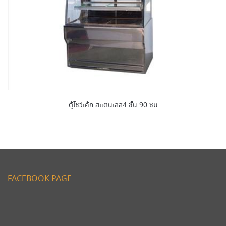
ตู้โชว์เค้ก สแตนเลส4 ชั้น 90 ซม
FACEBOOK PAGE