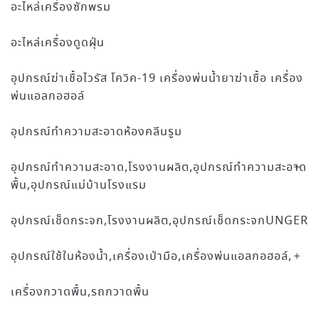
อะไหล่เครื่องซักพรม
อะไหล่เครื่องดูดฝุ่น
อุปกรณ์ฆ่าเชื้อไวรัส โควิค-19 เครื่องพ่นน้ำยาฆ่าเชื้อ เครื่อง
พ่นแอลกอฮอล์
อุปกรณ์ทำความสะอาดห้องคลีนรูม
อุปกรณ์ทําความสะอาด,โรงงานผลิต,อุปกรณ์ทําความสะอาด
พื้น,อุปกรณ์แม่บ้านโรงแรม
อุปกรณ์เช็ดกระจก,โรงงานผลิต,อุปกรณ์เช็ดกระจกUNGER
อุปกรณ์ใช้ในห้องน้ำ,เครื่องเป่ามือ,เครื่องพ่นแอลกอฮอล์,
เครื่องกวาดพื้น,รถกวาดพื้น