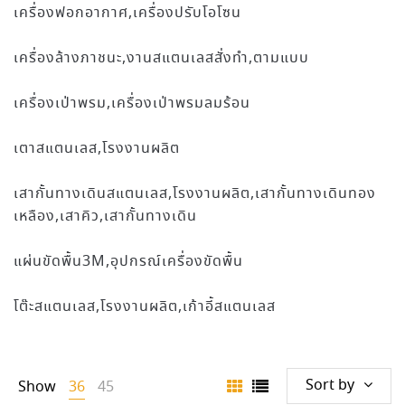
เครื่องฟอกอากาศ,เครื่องปรับโอโซน
เครื่องล้างภาชนะ,งานสแตนเลสสั่งทำ,ตามแบบ
เครื่องเป่าพรม,เครื่องเป่าพรมลมร้อน
เตาสแตนเลส,โรงงานผลิต
เสากั้นทางเดินสแตนเลส,โรงงานผลิต,เสากั้นทางเดินทอง
เหลือง,เสาคิว,เสากั้นทางเดิน
แผ่นขัดพื้น3M,อุปกรณ์เครื่องขัดพื้น
โต๊ะสแตนเลส,โรงงานผลิต,เก้าอี้สแตนเลส
Sort by
Show
36
45