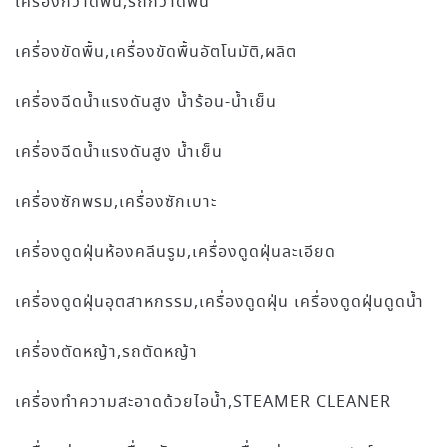
เครื่องกวาดพื้น,รถกวาดพื้น
เครื่องขัดพื้น,เครื่องขัดพื้นอัตโนมัติ,ผลิต
เครื่องฉีดน้ำแรงดันสูง น้ำร้อน-น้ำเย็น
เครื่องฉีดน้ำแรงดันสูง น้ำเย็น
เครื่องซักพรม,เครื่องซักเบาะ
เครื่องดูดฝุ่นห้องคลีนรูม,เครื่องดูดฝุ่นละเอียด
เครื่องดูดฝุ่นอุตสาหกรรม,เครื่องดูดฝุ่น เครื่องดูดฝุ่นดูดน้ำ
เครื่องตัดหญ้า,รถตัดหญ้า
เครื่องทำความสะอาดด้วยไอน้ำ,STEAMER CLEANER