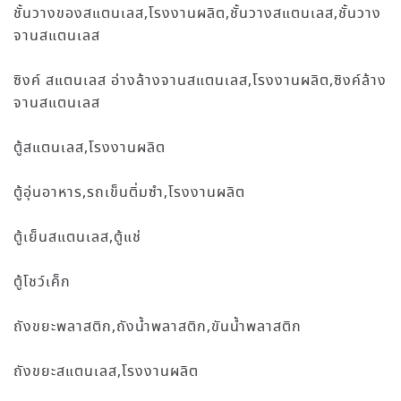
ชั้นวางของสแตนเลส,โรงงานผลิต,ชั้นวางสแตนเลส,ชั้นวาง
จานสแตนเลส
ซิงค์ สแตนเลส อ่างล้างจานสแตนเลส,โรงงานผลิต,ซิงค์ล้าง
จานสแตนเลส
ตู้สแตนเลส,โรงงานผลิต
ตู้อุ่นอาหาร,รถเข็นติ่มซำ,โรงงานผลิต
ตู้เย็นสแตนเลส,ตู้แช่
ตู้โชว์เค็ก
ถังขยะพลาสติก,ถังน้ำพลาสติก,ขันน้ำพลาสติก
ถังขยะสแตนเลส,โรงงานผลิต