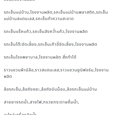
รถเข็นแม่บ้าน,โรงงานผลิต,รถเข็นแม่บ้านพลาสติก,รถเข็น
แม่บ้านสแตนเลส,รถเข็นทำความสะอาด
รถเข็นแร็คแก้ว,รถเข็นลังคว่ำแก้ว,โรงงานผลิต
รถเข็นโต๊ะจัดเลี้ยง,รถเข็นเก้าอี้จัดเลี้ยง,โรงงานผลิต
รถเข็นโรงพยาบาล,โรงงานผลิต สั่งทำได้
ราวแขวนผ้ามีล้อ,ราวสแตนเลส,ราวแขวนยูนิฟอร์ม,โรงงาน
ผลิต
ล้อรถเข็น,ล้อถังขยะ,ล้อถังบีบม็อบ,ล้อรถเข็นแม่บ้าน
สายยางรดน้ำ,สายไฟ,กรวยกระดาษดื่มน้ำ,