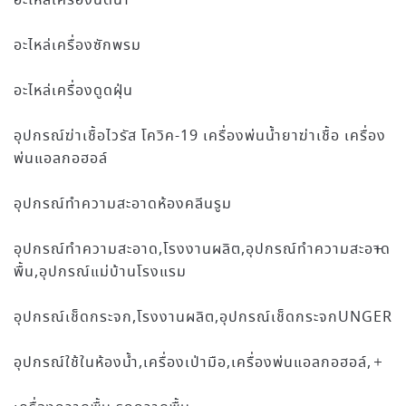
อะไหล่เครื่องฉีดน้ำ
อะไหล่เครื่องซักพรม
อะไหล่เครื่องดูดฝุ่น
อุปกรณ์ฆ่าเชื้อไวรัส โควิค-19 เครื่องพ่นน้ำยาฆ่าเชื้อ เครื่อง
พ่นแอลกอฮอล์
อุปกรณ์ทำความสะอาดห้องคลีนรูม
อุปกรณ์ทําความสะอาด,โรงงานผลิต,อุปกรณ์ทําความสะอาด
พื้น,อุปกรณ์แม่บ้านโรงแรม
อุปกรณ์เช็ดกระจก,โรงงานผลิต,อุปกรณ์เช็ดกระจกUNGER
อุปกรณ์ใช้ในห้องน้ำ,เครื่องเป่ามือ,เครื่องพ่นแอลกอฮอล์,