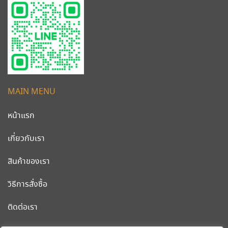
MAIN MENU
หน้าแรก
เกี่ยวกับเรา
สินค้าของเรา
วิธีการสั่งซื้อ
ติดต่อเรา