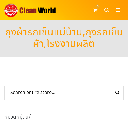
0
ถุงผ้ารถเข็นแม่บ้าน,ถุงรถเข็น
ผ้า,โรงงานผลิต
หมวดหมู่สินค้า