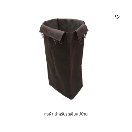
ถุงผ้า สำหรับรถเข็นแม่บ้าน