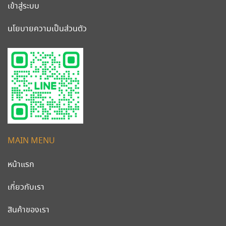
เข้าสู่ระบบ
นโยบายความเป็นส่วนตัว
MAIN MENU
หน้าแรก
เกี่ยวกับเรา
สินค้าของเรา