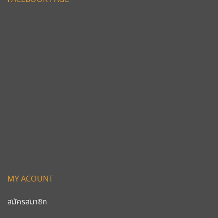
MY ACOUNT
สมัครสมาชิก