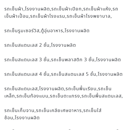
รถเข็นผ้า,โรงงานผลิต,รถเข็นผ้าเปียก,รถเข็นผ้าแห้ง,รถ
เข็นผ้าเปื้อน,รถเข็นผ้าโรงแรม,รถเข็นผ้าโรงพยาบาล,
รถเข็นรูมเซอร์วิส,ตู้อุ่นอาหาร,โรงงานผลิต
รถเข็นสแตนเลส 2 ชั้น,โรงงานผลิต
รถเข็นสแตนเลส 3 ชั้น,รถเข็นพลาสติก 3 ชั้น,โรงงานผลิต
รถเข็นสแตนเลส 4 ชั้น,รถเข็นสแตนเลส 5 ชั้น,โรงงานผลิต
รถเข็นสแตนเลส,โรงงานผลิต,รถเข็นพื้นเรียบ,รถเข็น
เหล็ก,รถเข็นท้องแบน,รถเข็นตะแกรง,รถเข็นพื้นสแตนเลส,
รถเข็นเก็บจาน,รถเข็นเคลียเศษอาหาร,รถเข็นใส่
ช้อน,โรงงานผลิต