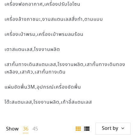
เครื่องฟอกอากาศ,เครื่องปรับโอโซน
เครื่องล้างภาชนะ,งานสแตนเลสสั่งทำ,ตามแบบ
เครื่องเป่าพรม,เครื่องเป่าพรมลมร้อน
เตาสแตนเลส,โรงงานผลิต
เสากั้นทางเดินสแตนเลส,โรงงานผลิต,เสากั้นทางเดินทอง
เหลือง,เสาคิว,เสากั้นทางเดิน
แผ่นขัดพื้น3M,อุปกรณ์เครื่องขัดพื้น
โต๊ะสแตนเลส,โรงงานผลิต,เก้าอี้สแตนเลส
Sort by
Show
36
45