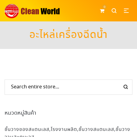
0
อะไหล่เครื่องฉีดน้ำ
หมวดหมู่สินค้า
ชั้นวางของสแตนเลส,โรงงานผลิต,ชั้นวางสแตนเลส,ชั้นวาง