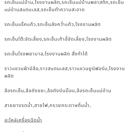
รถเข็นแม่บ้าน,โรงงานผลิต,รถเข็นแม่บ้านพลาสติก,รถเข็น
แม่บ้านสแตนเลส,รถเข็นทำความสะอาด
รถเข็นแร็คแก้ว,รถเข็นลังคว่ำแก้ว,โรงงานผลิต
รถเข็นโต๊ะจัดเลี้ยง,รถเข็นเก้าอี้จัดเลี้ยง,โรงงานผลิต
รถเข็นโรงพยาบาล,โรงงานผลิต สั่งทำได้
ราวแขวนผ้ามีล้อ,ราวสแตนเลส,ราวแขวนยูนิฟอร์ม,โรงงาน
ผลิต
ล้อรถเข็น,ล้อถังขยะ,ล้อถังบีบม็อบ,ล้อรถเข็นแม่บ้าน
สายยางรดน้ำ,สายไฟ,กรวยกระดาษดื่มน้ำ,
อะไหล่เครื่องฉีดน้ำ