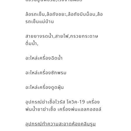
ล้อรถเข็น,ล้อถังขยะ,ล้อถังบีบม็อบ,ล้อ
รถเข็นแม่บ้าน
สายยางรดน้ำ,สายไฟ,กรวยกระดาษ
ดื่มน้ำ,
อะไหล่เครื่องฉีดน้ำ
อะไหล่เครื่องซักพรม
อะไหล่เครื่องดูดฝุ่น
อุปกรณ์ฆ่าเชื้อไวรัส โควิค-19 เครื่อง
พ่นน้ำยาฆ่าเชื้อ เครื่องพ่นแอลกอฮอล์
อุปกรณ์ทำความสะอาดห้องคลีนรูม