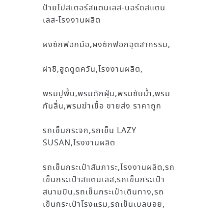
ป้ายโปสเตอร์สแตนเลส-บอร์ดสแตน
เลส-โรงงานผลิต
ผงซักฟอกมือ,ผงซักฟอกอุตสากรรม,
ฝาชี,ฮูดดูดควัน,โรงงานผลิต,
พรมปูพื้น,พรมดักฝุ่น,พรมซับน้ำ,พรม
กันลื่น,พรมฆ่าเชื้อ ขายส่ง ราคาถูก
รถเข็นกระจก,รถเข็น LAZY
SUSAN,โรงงานผลิต
รถเข็นกระเป๋าสัมภาระ,โรงงานผลิต,รถ
เข็นกระเป๋าสแตนเลส,รถเข็นกระเป๋า
สนามบิน,รถเข็นกระเป๋าเดินทาง,รถ
เข็นกระเป๋าโรงแรม,รถเข็นเบลบอย,