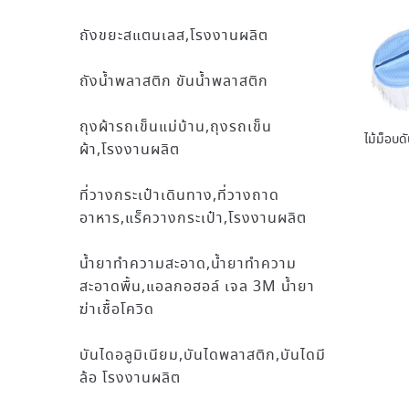
ถังขยะสแตนเลส,โรงงานผลิต
ถังน้ำพลาสติก ขันน้ำพลาสติก
ถุงผ้ารถเข็นแม่บ้าน,ถุงรถเข็น
ไม้ม็อบด
ผ้า,โรงงานผลิต
ที่วางกระเป๋าเดินทาง,ที่วางถาด
อาหาร,แร็ควางกระเป๋า,โรงงานผลิต
น้ำยาทำความสะอาด,น้ำยาทำความ
สะอาดพื้น,แอลกอฮอล์ เจล 3M น้ำยา
ฆ่าเชื้อโควิด
บันไดอลูมิเนียม,บันไดพลาสติก,บันไดมี
ล้อ โรงงานผลิต