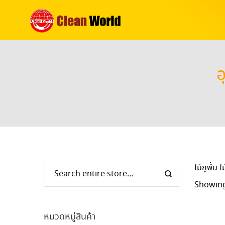
อ
ไม้ถูพื้น
Showing 
หมวดหมู่สินค้า