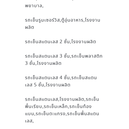
พยาบาล,
รถเข็นรูมเซอร์วิส,ตู้อุ่นอาหาร,โรงงาน
ผลิต
รถเข็นสแตนเลส 2 ชั้น,โรงงานผลิต
รถเข็นสแตนเลส 3 ชั้น,รถเข็นพลาสติก
3 ชั้น,โรงงานผลิต
รถเข็นสแตนเลส 4 ชั้น,รถเข็นสแตน
เลส 5 ชั้น,โรงงานผลิต
รถเข็นสแตนเลส,โรงงานผลิต,รถเข็น
พื้นเรียบ,รถเข็นเหล็ก,รถเข็นท้อง
แบน,รถเข็นตะแกรง,รถเข็นพื้นสแตน
เลส,