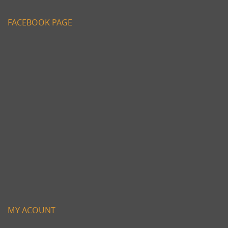
FACEBOOK PAGE
MY ACOUNT