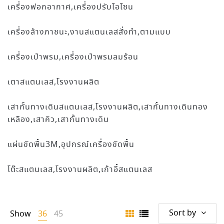
เครื่องฟอกอากาศ,เครื่องปรับโอโซน
เครื่องล้างภาชนะ,งานสแตนเลสสั่งทำ,ตามแบบ
เครื่องเป่าพรม,เครื่องเป่าพรมลมร้อน
เตาสแตนเลส,โรงงานผลิต
เสากั้นทางเดินสแตนเลส,โรงงานผลิต,เสากั้นทางเดินทอง
เหลือง,เสาคิว,เสากั้นทางเดิน
แผ่นขัดพื้น3M,อุปกรณ์เครื่องขัดพื้น
โต๊ะสแตนเลส,โรงงานผลิต,เก้าอี้สแตนเลส
Sort by
Show
36
45