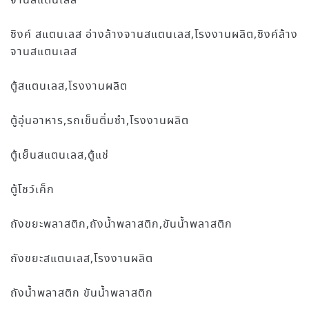
จานสแตนเลส
ซิงค์ สแตนเลส อ่างล้างจานสแตนเลส,โรงงานผลิต,ซิงค์ล้าง
จานสแตนเลส
ตู้สแตนเลส,โรงงานผลิต
ตู้อุ่นอาหาร,รถเข็นติ่มซำ,โรงงานผลิต
ตู้เย็นสแตนเลส,ตู้แช่
ตู้โชว์เค็ก
ถังขยะพลาสติก,ถังน้ำพลาสติก,ขันน้ำพลาสติก
ถังขยะสแตนเลส,โรงงานผลิต
ถังน้ำพลาสติก ขันน้ำพลาสติก