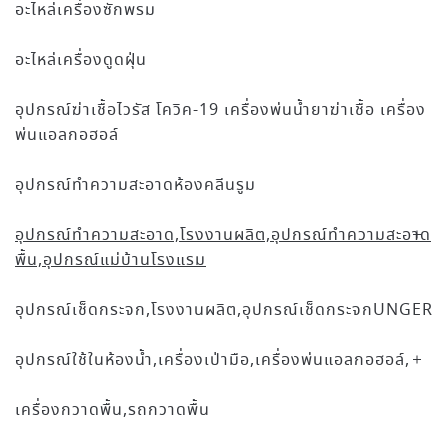
อะไหล่เครื่องซักพรม
อะไหล่เครื่องดูดฝุ่น
อุปกรณ์ฆ่าเชื้อไวรัส โควิค-19 เครื่องพ่นน้ำยาฆ่าเชื้อ เครื่อง
พ่นแอลกอฮอล์
อุปกรณ์ทำความสะอาดห้องคลีนรูม
อุปกรณ์ทําความสะอาด,โรงงานผลิต,อุปกรณ์ทําความสะอาด
พื้น,อุปกรณ์แม่บ้านโรงแรม
อุปกรณ์เช็ดกระจก,โรงงานผลิต,อุปกรณ์เช็ดกระจกUNGER
อุปกรณ์ใช้ในห้องน้ำ,เครื่องเป่ามือ,เครื่องพ่นแอลกอฮอล์,
เครื่องกวาดพื้น,รถกวาดพื้น