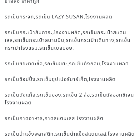
ขายส่ง ราคาถูก
รถเข็นกระจก,รถเข็น LAZY SUSAN,โรงงานผลิต
รถเข็นกระเป๋าสัมภาระ,โรงงานผลิต,รถเข็นกระเป๋าสแตน
เลส,รถเข็นกระเป๋าสนามบิน,รถเข็นกระเป๋าเดินทาง,รถเข็น
กระเป๋าโรงแรม,รถเข็นเบลบอย,
รถเข็นขยะติดเชื้อ,รถเข็นขยะ,รถเข็นถังกลม,โรงงานผลิต
รถเข็นช้อปปิ้ง,รถเข็นซุปเปอร์มาร์เก็ต,โรงงานผลิต
รถเข็นถังแก๊ส,รถเข็นของ,รถเข็น 2 ล้อ,รถเข็นถังออกซิเจน
โรงงานผลิต
รถเข็นถาดอาหาร,ถาดสแตนเลส โรงงานผลิต
รถเข็นน้ำแข็งพลาสติก,รถเข็นน้ำแข็งสแตนเลส,โรงงานผลิต