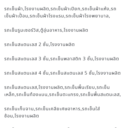
รถเข็นผ้า,โรงงานผลิต,รถเข็นผ้าเปียก,รถเข็นผ้าแห้ง,รถ
เข็นผ้าเปื้อน,รถเข็นผ้าโรงแรม,รถเข็นผ้าโรงพยาบาล,
รถเข็นรูมเซอร์วิส,ตู้อุ่นอาหาร,โรงงานผลิต
รถเข็นสแตนเลส 2 ชั้น,โรงงานผลิต
รถเข็นสแตนเลส 3 ชั้น,รถเข็นพลาสติก 3 ชั้น,โรงงานผลิต
รถเข็นสแตนเลส 4 ชั้น,รถเข็นสแตนเลส 5 ชั้น,โรงงานผลิต
รถเข็นสแตนเลส,โรงงานผลิต,รถเข็นพื้นเรียบ,รถเข็น
เหล็ก,รถเข็นท้องแบน,รถเข็นตะแกรง,รถเข็นพื้นสแตนเลส,
รถเข็นเก็บจาน,รถเข็นเคลียเศษอาหาร,รถเข็นใส่
ช้อน,โรงงานผลิต