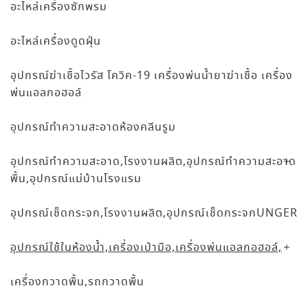
อะไหล่เครื่องซักพรม
อะไหล่เครื่องดูดฝุ่น
อุปกรณ์ฆ่าเชื้อไวรัส โควิค-19 เครื่องพ่นน้ำยาฆ่าเชื้อ เครื่อง
พ่นแอลกอฮอล์
อุปกรณ์ทำความสะอาดห้องคลีนรูม
อุปกรณ์ทําความสะอาด,โรงงานผลิต,อุปกรณ์ทําความสะอาด
พื้น,อุปกรณ์แม่บ้านโรงแรม
อุปกรณ์เช็ดกระจก,โรงงานผลิต,อุปกรณ์เช็ดกระจกUNGER
อุปกรณ์ใช้ในห้องน้ำ,เครื่องเป่ามือ,เครื่องพ่นแอลกอฮอล์,
เครื่องกวาดพื้น,รถกวาดพื้น