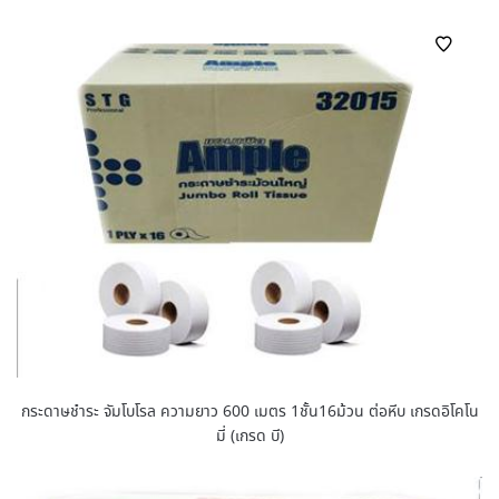
กระดาษชำระ จัมโบโรล ความยาว 600 เมตร 1ชั้น16ม้วน ต่อหีบ เกรดอิโคโน
มี่ (เกรด บี)