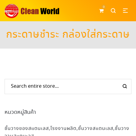
0
กระดาษชำระ กล่องใส่กระดาษ
หมวดหมู่สินค้า
ชั้นวางของสแตนเลส,โรงงานผลิต,ชั้นวางสแตนเลส,ชั้นวาง