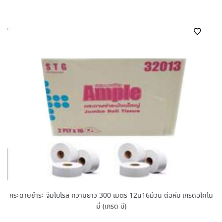
กระดาษชำระ จัมโบโรล ความยาว 300 เมตร 12น16ม้วน ต่อหีบ เกรดอิโคโน
มี่ (เกรด บี)