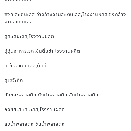
จานสแตนเลส
ซิงค์ สแตนเลส อ่างล้างจานสแตนเลส,โรงงานผลิต,ซิงค์ล้าง
จานสแตนเลส
ตู้สแตนเลส,โรงงานผลิต
ตู้อุ่นอาหาร,รถเข็นติ่มซำ,โรงงานผลิต
ตู้เย็นสแตนเลส,ตู้แช่
ตู้โชว์เค็ก
ถังขยะพลาสติก,ถังน้ำพลาสติก,ขันน้ำพลาสติก
ถังขยะสแตนเลส,โรงงานผลิต
ถังน้ำพลาสติก ขันน้ำพลาสติก