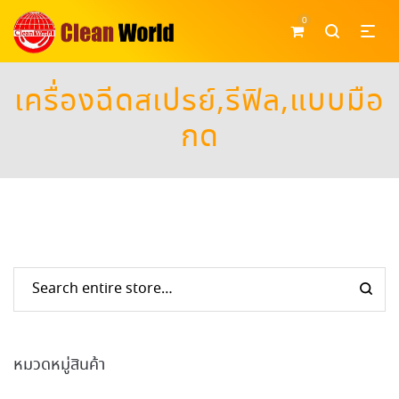
0
เครื่องฉีดสเปรย์,รีฟิล,แบบมือ
กด
หมวดหมู่สินค้า