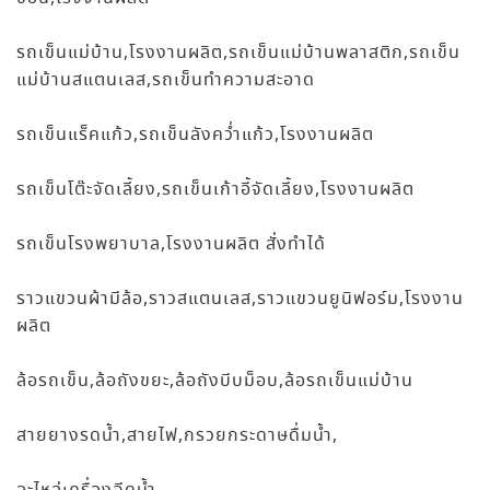
รถเข็นแม่บ้าน,โรงงานผลิต,รถเข็นแม่บ้านพลาสติก,รถเข็น
แม่บ้านสแตนเลส,รถเข็นทำความสะอาด
รถเข็นแร็คแก้ว,รถเข็นลังคว่ำแก้ว,โรงงานผลิต
รถเข็นโต๊ะจัดเลี้ยง,รถเข็นเก้าอี้จัดเลี้ยง,โรงงานผลิต
รถเข็นโรงพยาบาล,โรงงานผลิต สั่งทำได้
ราวแขวนผ้ามีล้อ,ราวสแตนเลส,ราวแขวนยูนิฟอร์ม,โรงงาน
ผลิต
ล้อรถเข็น,ล้อถังขยะ,ล้อถังบีบม็อบ,ล้อรถเข็นแม่บ้าน
สายยางรดน้ำ,สายไฟ,กรวยกระดาษดื่มน้ำ,