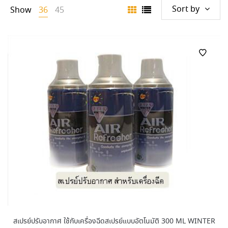
Sort by
Show
36
45
สเปรย์ปรับอากาศ ใช้กับเครื่องฉีดสเปรย์แบบอัตโนมัติ 300 ML WINTER