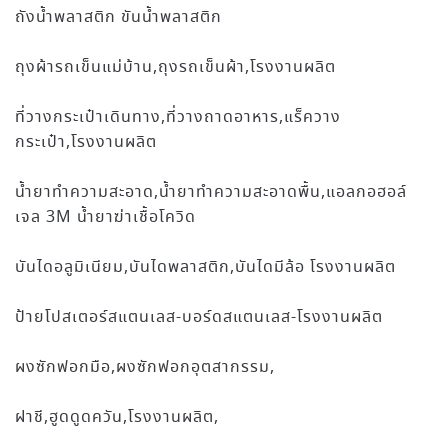
ถังน้ำพลาสติก ขันน้ำพลาสติก
ถุงผ้ารถเข็นแม่บ้าน,ถุงรถเข็นผ้า,โรงงานผลิต
ที่วางกระเป๋าเดินทาง,ที่วางถาดอาหาร,แร็ควาง
กระเป๋า,โรงงานผลิต
น้ำยาทำความสะอาด,น้ำยาทำความสะอาดพื้น,แอลกอฮอล์
เจล 3M น้ำยาฆ่าเชื้อโควิด
บันไดอลูมิเนียม,บันไดพลาสติก,บันไดมีล้อ โรงงานผลิต
ป้ายโปสเตอร์สแตนเลส-บอร์ดสแตนเลส-โรงงานผลิต
ผงซักฟอกมือ,ผงซักฟอกอุตสากรรม,
ฝาชี,ฮูดดูดควัน,โรงงานผลิต,