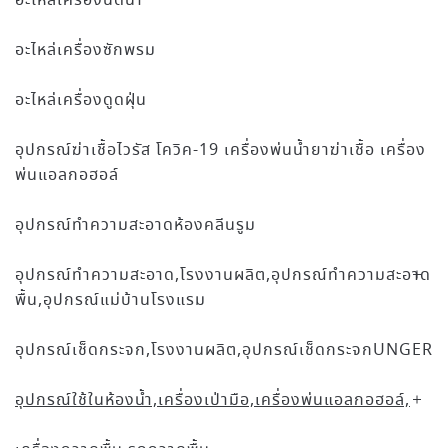
อะไหล่เครื่องฉีดน้ำ
อะไหล่เครื่องซักพรม
อะไหล่เครื่องดูดฝุ่น
อุปกรณ์ฆ่าเชื้อไวรัส โควิค-19 เครื่องพ่นน้ำยาฆ่าเชื้อ เครื่อง
พ่นแอลกอฮอล์
อุปกรณ์ทำความสะอาดห้องคลีนรูม
อุปกรณ์ทําความสะอาด,โรงงานผลิต,อุปกรณ์ทําความสะอาด
พื้น,อุปกรณ์แม่บ้านโรงแรม
อุปกรณ์เช็ดกระจก,โรงงานผลิต,อุปกรณ์เช็ดกระจกUNGER
อุปกรณ์ใช้ในห้องน้ำ,เครื่องเป่ามือ,เครื่องพ่นแอลกอฮอล์,