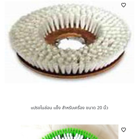
แปรงไนล่อน แข็ง สำหรับเครื่อง ขนาด 20 นิ้ว