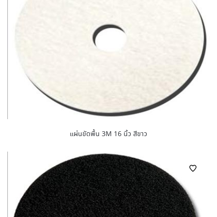
แผ่นขัดพื้น 3M 16 นิ้ว สีขาว