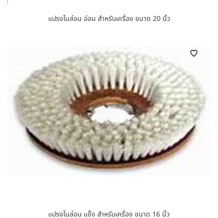
แปรงไนล่อน อ่อน สำหรับเครื่อง ขนาด 20 นิ้ว
แปรงไนล่อน แข็ง สำหรับเครื่อง ขนาด 16 นิ้ว