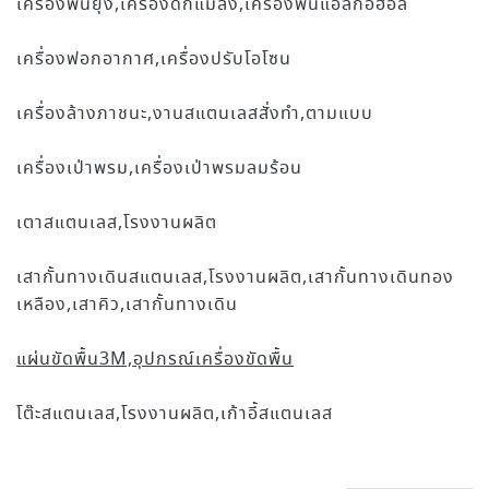
เครื่องพ่นยุง,เครื่องดักแมลง,เครื่องพ่นแอลกอฮอล์
เครื่องฟอกอากาศ,เครื่องปรับโอโซน
เครื่องล้างภาชนะ,งานสแตนเลสสั่งทำ,ตามแบบ
เครื่องเป่าพรม,เครื่องเป่าพรมลมร้อน
เตาสแตนเลส,โรงงานผลิต
เสากั้นทางเดินสแตนเลส,โรงงานผลิต,เสากั้นทางเดินทอง
เหลือง,เสาคิว,เสากั้นทางเดิน
แผ่นขัดพื้น3M,อุปกรณ์เครื่องขัดพื้น
โต๊ะสแตนเลส,โรงงานผลิต,เก้าอี้สแตนเลส