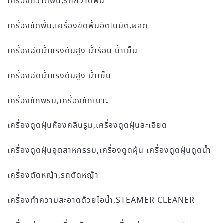
เครื่องกวาดพื้น,รถกวาดพื้น
เครื่องขัดพื้น,เครื่องขัดพื้นอัตโนมัติ,ผลิต
เครื่องฉีดน้ำแรงดันสูง น้ำร้อน-น้ำเย็น
เครื่องฉีดน้ำแรงดันสูง น้ำเย็น
เครื่องซักพรม,เครื่องซักเบาะ
เครื่องดูดฝุ่นห้องคลีนรูม,เครื่องดูดฝุ่นละเอียด
เครื่องดูดฝุ่นอุตสาหกรรม,เครื่องดูดฝุ่น เครื่องดูดฝุ่นดูดน้ำ
เครื่องตัดหญ้า,รถตัดหญ้า
เครื่องทำความสะอาดด้วยไอน้ำ,STEAMER CLEANER