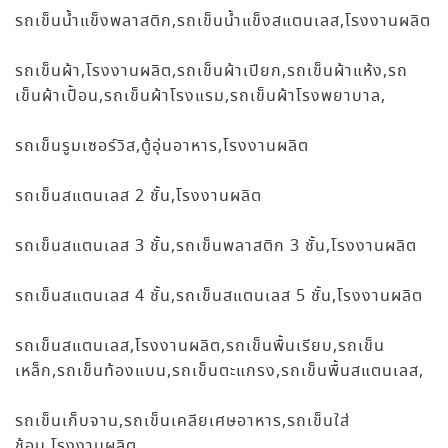
รถเข็นน้ำแข็งพลาสติก,รถเข็นน้ำแข็งสแตนเลส,โรงงานผลิต
รถเข็นผ้า,โรงงานผลิต,รถเข็นผ้าเปียก,รถเข็นผ้าแห้ง,รถ
เข็นผ้าเปื้อน,รถเข็นผ้าโรงแรม,รถเข็นผ้าโรงพยาบาล,
รถเข็นรูมเซอร์วิส,ตู้อุ่นอาหาร,โรงงานผลิต
รถเข็นสแตนเลส 2 ชั้น,โรงงานผลิต
รถเข็นสแตนเลส 3 ชั้น,รถเข็นพลาสติก 3 ชั้น,โรงงานผลิต
รถเข็นสแตนเลส 4 ชั้น,รถเข็นสแตนเลส 5 ชั้น,โรงงานผลิต
รถเข็นสแตนเลส,โรงงานผลิต,รถเข็นพื้นเรียบ,รถเข็น
เหล็ก,รถเข็นท้องแบน,รถเข็นตะแกรง,รถเข็นพื้นสแตนเลส,
รถเข็นเก็บจาน,รถเข็นเคลียเศษอาหาร,รถเข็นใส่
ช้อน,โรงงานผลิต