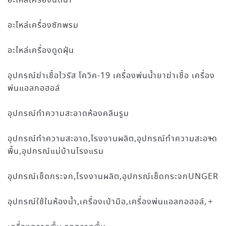
อะไหล่เครื่องฉีดน้ำ
อะไหล่เครื่องซักพรม
อะไหล่เครื่องดูดฝุ่น
อุปกรณ์ฆ่าเชื้อไวรัส โควิค-19 เครื่องพ่นน้ำยาฆ่าเชื้อ เครื่อง
พ่นแอลกอฮอล์
อุปกรณ์ทำความสะอาดห้องคลีนรูม
อุปกรณ์ทําความสะอาด,โรงงานผลิต,อุปกรณ์ทําความสะอาด
พื้น,อุปกรณ์แม่บ้านโรงแรม
อุปกรณ์เช็ดกระจก,โรงงานผลิต,อุปกรณ์เช็ดกระจกUNGER
อุปกรณ์ใช้ในห้องน้ำ,เครื่องเป่ามือ,เครื่องพ่นแอลกอฮอล์,