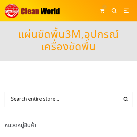
0
แผ่นขัดพื้น3M,อุปกรณ์
เครื่องขัดพื้น
หมวดหมู่สินค้า