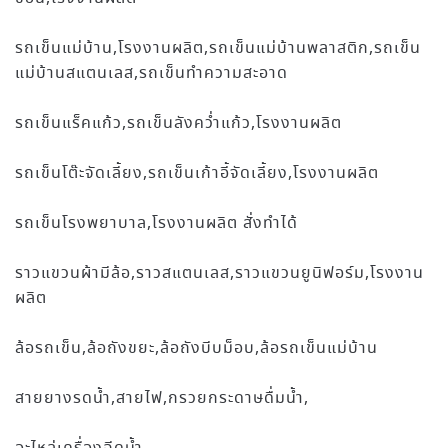
รถเข็นแม่บ้าน,โรงงานผลิต,รถเข็นแม่บ้านพลาสติก,รถเข็น
แม่บ้านสแตนเลส,รถเข็นทำความสะอาด
รถเข็นแร็คแก้ว,รถเข็นลังคว่ำแก้ว,โรงงานผลิต
รถเข็นโต๊ะจัดเลี้ยง,รถเข็นเก้าอี้จัดเลี้ยง,โรงงานผลิต
รถเข็นโรงพยาบาล,โรงงานผลิต สั่งทำได้
ราวแขวนผ้ามีล้อ,ราวสแตนเลส,ราวแขวนยูนิฟอร์ม,โรงงาน
ผลิต
ล้อรถเข็น,ล้อถังขยะ,ล้อถังบีบม็อบ,ล้อรถเข็นแม่บ้าน
สายยางรดน้ำ,สายไฟ,กรวยกระดาษดื่มน้ำ,