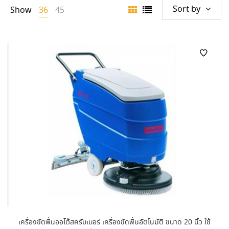
Sort by
Show
36
45
เครื่องขัดพื้นออโต้สครับเบอร์ เครื่องขัดพื้นอัตโนมัติ ขนาด 20 นิ้ว ใช้