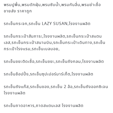
พรมปูพื้น,พรมดักฝุ่น,พรมซับน้ำ,พรมกันลื่น,พรมฆ่าเชื้อ
ขายส่ง ราคาถูก
รถเข็นกระจก,รถเข็น LAZY SUSAN,โรงงานผลิต
รถเข็นกระเป๋าสัมภาระ,โรงงานผลิต,รถเข็นกระเป๋าสแตน
เลส,รถเข็นกระเป๋าสนามบิน,รถเข็นกระเป๋าเดินทาง,รถเข็น
กระเป๋าโรงแรม,รถเข็นเบลบอย,
รถเข็นขยะติดเชื้อ,รถเข็นขยะ,รถเข็นถังกลม,โรงงานผลิต
รถเข็นช้อปปิ้ง,รถเข็นซุปเปอร์มาร์เก็ต,โรงงานผลิต
รถเข็นถังแก๊ส,รถเข็นของ,รถเข็น 2 ล้อ,รถเข็นถังออกซิเจน
โรงงานผลิต
รถเข็นถาดอาหาร,ถาดสแตนเลส โรงงานผลิต