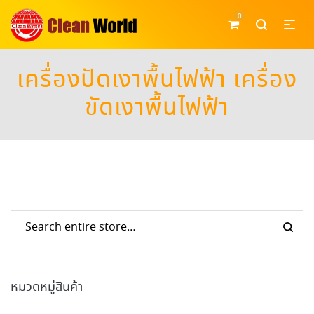
0
เครื่องปัดเงาพื้นไฟฟ้า เครื่อง
ขัดเงาพื้นไฟฟ้า
หมวดหมู่สินค้า