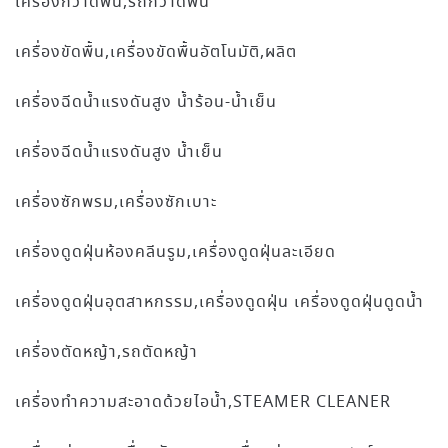
เครื่องกวาดพื้น,รถกวาดพื้น
เครื่องขัดพื้น,เครื่องขัดพื้นอัตโนมัติ,ผลิต
เครื่องฉีดน้ำแรงดันสูง น้ำร้อน-น้ำเย็น
เครื่องฉีดน้ำแรงดันสูง น้ำเย็น
เครื่องซักพรม,เครื่องซักเบาะ
เครื่องดูดฝุ่นห้องคลีนรูม,เครื่องดูดฝุ่นละเอียด
เครื่องดูดฝุ่นอุตสาหกรรม,เครื่องดูดฝุ่น เครื่องดูดฝุ่นดูดน้ำ
เครื่องตัดหญ้า,รถตัดหญ้า
เครื่องทำความสะอาดด้วยไอน้ำ,STEAMER CLEANER