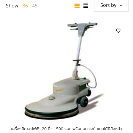
Sort by
Show
36
45
เครื่องปัดเงาไฟฟ้า 20 นิ้ว 1500 รอบ พร้อมอุปกรณ์ แบบไม้มีล้อหน้า