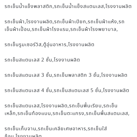
รถเข็นน้ำแข็งพลาสติก,รถเข็นน้ำแข็งสแตนเลส,โรงงานผลิต
รถเข็นผ้า,โรงงานผลิต,รถเข็นผ้าเปียก,รถเข็นผ้าแห้ง,รถ
เข็นผ้าเปื้อน,รถเข็นผ้าโรงแรม,รถเข็นผ้าโรงพยาบาล,
รถเข็นรูมเซอร์วิส,ตู้อุ่นอาหาร,โรงงานผลิต
รถเข็นสแตนเลส 2 ชั้น,โรงงานผลิต
รถเข็นสแตนเลส 3 ชั้น,รถเข็นพลาสติก 3 ชั้น,โรงงานผลิต
รถเข็นสแตนเลส 4 ชั้น,รถเข็นสแตนเลส 5 ชั้น,โรงงานผลิต
รถเข็นสแตนเลส,โรงงานผลิต,รถเข็นพื้นเรียบ,รถเข็น
เหล็ก,รถเข็นท้องแบน,รถเข็นตะแกรง,รถเข็นพื้นสแตนเลส,
รถเข็นเก็บจาน,รถเข็นเคลียเศษอาหาร,รถเข็นใส่
ช้อน,โรงงานผลิต