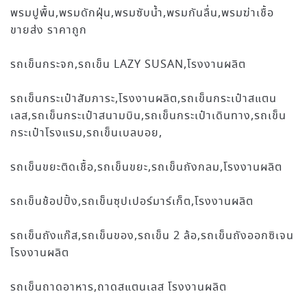
พรมปูพื้น,พรมดักฝุ่น,พรมซับน้ำ,พรมกันลื่น,พรมฆ่าเชื้อ
ขายส่ง ราคาถูก
รถเข็นกระจก,รถเข็น LAZY SUSAN,โรงงานผลิต
รถเข็นกระเป๋าสัมภาระ,โรงงานผลิต,รถเข็นกระเป๋าสแตน
เลส,รถเข็นกระเป๋าสนามบิน,รถเข็นกระเป๋าเดินทาง,รถเข็น
กระเป๋าโรงแรม,รถเข็นเบลบอย,
รถเข็นขยะติดเชื้อ,รถเข็นขยะ,รถเข็นถังกลม,โรงงานผลิต
รถเข็นช้อปปิ้ง,รถเข็นซุปเปอร์มาร์เก็ต,โรงงานผลิต
รถเข็นถังแก๊ส,รถเข็นของ,รถเข็น 2 ล้อ,รถเข็นถังออกซิเจน
โรงงานผลิต
รถเข็นถาดอาหาร,ถาดสแตนเลส โรงงานผลิต