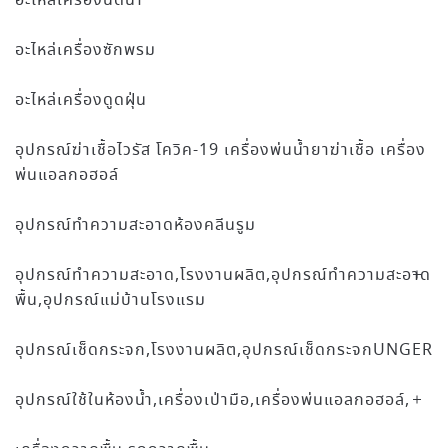
อะไหล่เครื่องฉีดน้ำ
อะไหล่เครื่องซักพรม
อะไหล่เครื่องดูดฝุ่น
อุปกรณ์ฆ่าเชื้อไวรัส โควิค-19 เครื่องพ่นน้ำยาฆ่าเชื้อ เครื่อง
พ่นแอลกอฮอล์
อุปกรณ์ทำความสะอาดห้องคลีนรูม
อุปกรณ์ทําความสะอาด,โรงงานผลิต,อุปกรณ์ทําความสะอาด
พื้น,อุปกรณ์แม่บ้านโรงแรม
อุปกรณ์เช็ดกระจก,โรงงานผลิต,อุปกรณ์เช็ดกระจกUNGER
อุปกรณ์ใช้ในห้องน้ำ,เครื่องเป่ามือ,เครื่องพ่นแอลกอฮอล์,