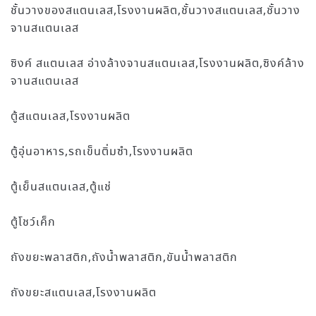
ชั้นวางของสแตนเลส,โรงงานผลิต,ชั้นวางสแตนเลส,ชั้นวาง
จานสแตนเลส
ซิงค์ สแตนเลส อ่างล้างจานสแตนเลส,โรงงานผลิต,ซิงค์ล้าง
จานสแตนเลส
ตู้สแตนเลส,โรงงานผลิต
ตู้อุ่นอาหาร,รถเข็นติ่มซำ,โรงงานผลิต
ตู้เย็นสแตนเลส,ตู้แช่
ตู้โชว์เค็ก
ถังขยะพลาสติก,ถังน้ำพลาสติก,ขันน้ำพลาสติก
ถังขยะสแตนเลส,โรงงานผลิต