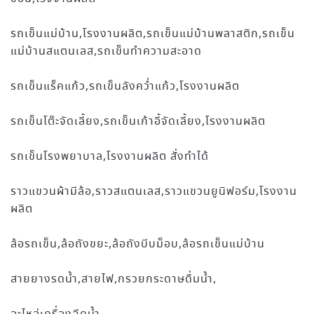
รถเข็นแม่บ้าน,โรงงานผลิต,รถเข็นแม่บ้านพลาสติก,รถเข็น
แม่บ้านสแตนเลส,รถเข็นทำความสะอาด
รถเข็นแร็คแก้ว,รถเข็นลังคว่ำแก้ว,โรงงานผลิต
รถเข็นโต๊ะจัดเลี้ยง,รถเข็นเก้าอี้จัดเลี้ยง,โรงงานผลิต
รถเข็นโรงพยาบาล,โรงงานผลิต สั่งทำได้
ราวแขวนผ้ามีล้อ,ราวสแตนเลส,ราวแขวนยูนิฟอร์ม,โรงงาน
ผลิต
ล้อรถเข็น,ล้อถังขยะ,ล้อถังบีบม็อบ,ล้อรถเข็นแม่บ้าน
สายยางรดน้ำ,สายไฟ,กรวยกระดาษดื่มน้ำ,