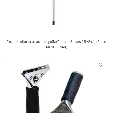
ด้ามต่อชุดเช็ดกระจก ขนแกะ ดูลเดิ้ลบัค ขนาด 6 เมตร ( 3*2 ม). (2เมตร
จำนวน 3 ท่อน)