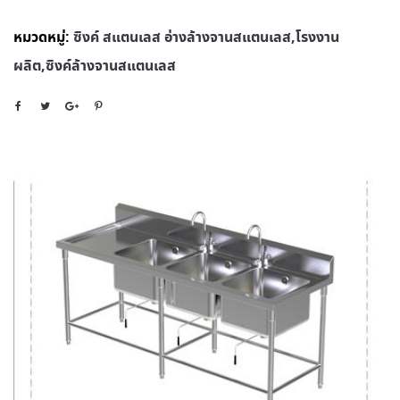
หมวดหมู่:
ซิงค์ สแตนเลส อ่างล้างจานสแตนเลส,โรงงาน
ผลิต,ซิงค์ล้างจานสแตนเลส