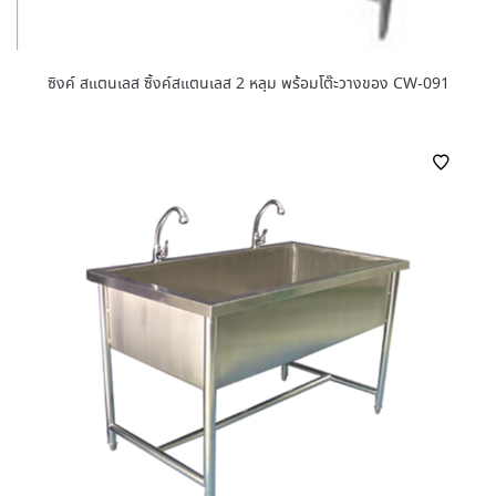
ซิงค์ สแตนเลส ซิ้งค์สแตนเลส 2 หลุม พร้อมโต๊ะวางของ CW-091