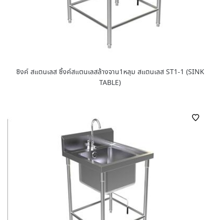
ซิงค์ สแตนเลส ซิ้งค์สแตนเลสล้างจาน1หลุม สแตนเลส ST1-1 (SINK
TABLE)