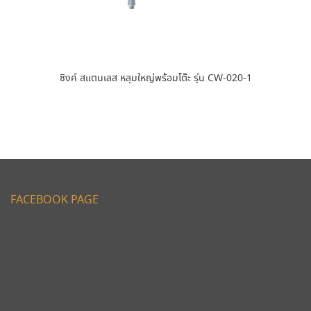
ซิงค์ สแตนเลส หลุมใหญ่พร้อมโต๊ะ รุ่น CW-020-1
FACEBOOK PAGE