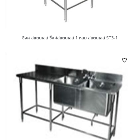
ซิงค์ สแตนเลส ซิ้งค์สแตนเลส 1 หลุม สแตนเลส ST3-1