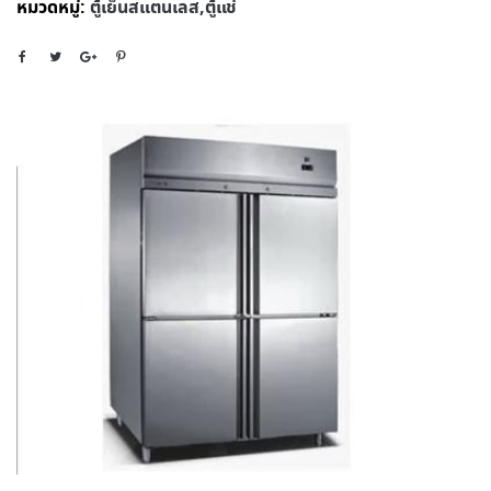
หมวดหมู่:
ตู้เย็นสแตนเลส,ตู้แช่