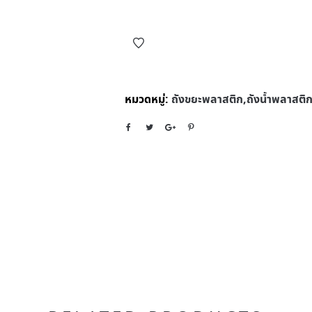
หมวดหมู่:
ถังขยะพลาสติก,ถังน้ำพลาสติก