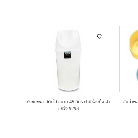
ถังขยะพลาสติกใส ขนาด 45 ลิตร ฝามีช่องทิ้ง ฝา
ขันน้ำพล
แกว่ง 9293