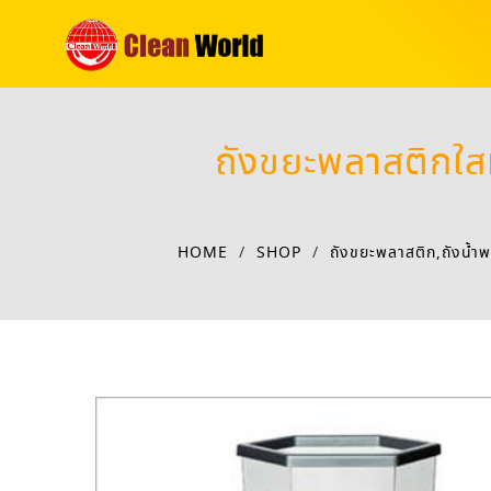
ถังขยะพลาสติกใส
HOME
/
SHOP
/
ถังขยะพลาสติก,ถังน้ำพ