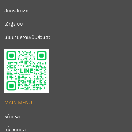
สมัครสมาชิก
เข้าสู่ระบบ
นโยบายความเป็นส่วนตัว
MAIN MENU
หน้าแรก
เกี่ยวกับเรา