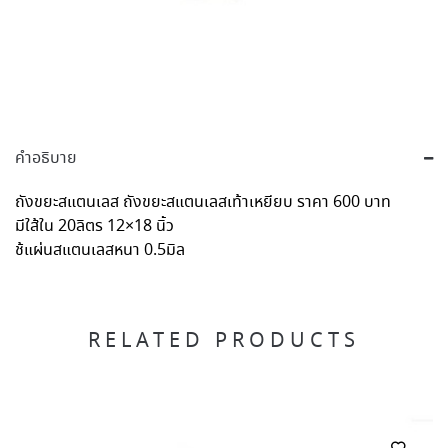
คำอธิบาย
ถังขยะสแตนเลส ถังขยะสแตนเลสเท้าเหยียบ ราคา 600 บาท
มีใส้ใน 20ลิตร 12×18 นิ้ว
ช้แผ่นสแตนเลสหนา 0.5มิล
RELATED PRODUCTS