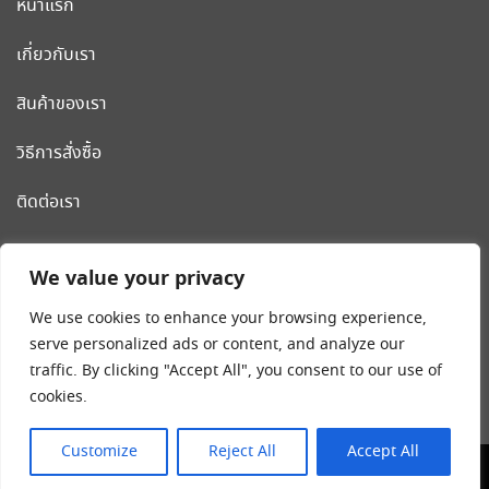
หน้าแรก
เกี่ยวกับเรา
สินค้าของเรา
วิธีการสั่งซื้อ
ติดต่อเรา
CLEANWORLD PRODUCT
We value your privacy
โรงงานผลิต รถเข็นสแตนเลส รถเข็นโรงแรม เครื่องมือและอุปกรณ์
We use cookies to enhance your browsing experience,
ทำความสะอาด น้ำยาทำความสะอาด
serve personalized ads or content, and analyze our
traffic. By clicking "Accept All", you consent to our use of
Tel:
02-018-4540-8
cookies.
มือถือ
089-203-2546
,
092-262-9240
Customize
Reject All
Accept All
© 2023 CLEANWORLD-TH.COM ALL RIGHTS RESERVED.