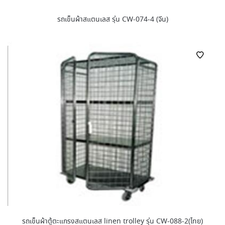
รถเข็นผ้าสแตนเลส รุ่น CW-074-4 (จีน)
รถเข็นผ้าตู้ตะแกรงสแตนเลส linen trolley รุ่น CW-088-2(ไทย)