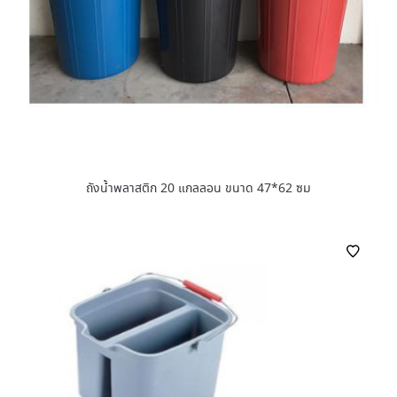
ถังน้ำพลาสติก 20 แกลลอน ขนาด 47*62 ซม