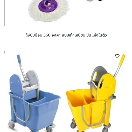
ถังบีบม็อบ 360 องศา แบบเท้าเหยียบ ปั่นแห้งในตัว