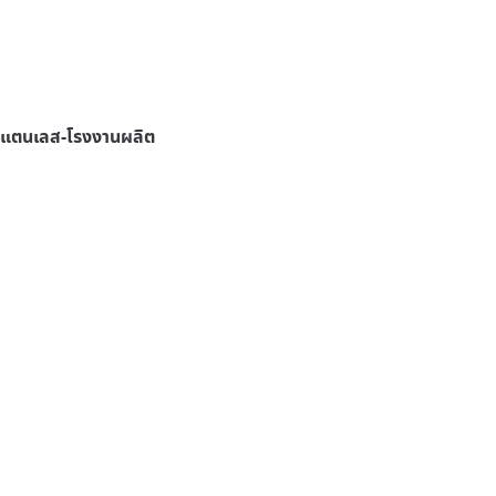
สแตนเลส-โรงงานผลิต