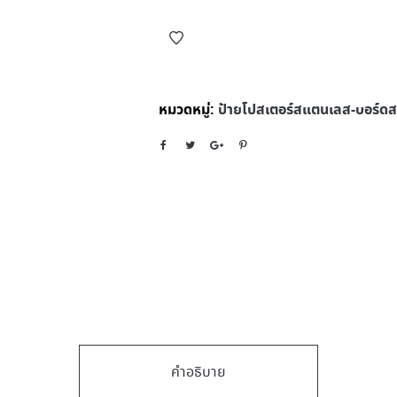
หมวดหมู่:
ป้ายโปสเตอร์สแตนเลส-บอร์ด
คำอธิบาย