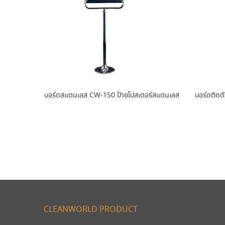
บอร์ดสแตนเลส CW-150 ป้ายโปสเตอร์สแตนเลส
บอร์ดติด
CLEANWORLD PRODUCT