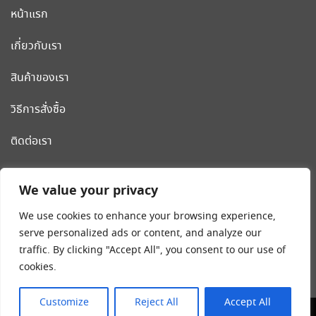
หน้าแรก
เกี่ยวกับเรา
สินค้าของเรา
วิธีการสั่งซื้อ
ติดต่อเรา
CLEANWORLD PRODUCT
We value your privacy
โรงงานผลิต รถเข็นสแตนเลส รถเข็นโรงแรม เครื่องมือและอุปกรณ์
We use cookies to enhance your browsing experience,
ทำความสะอาด น้ำยาทำความสะอาด
serve personalized ads or content, and analyze our
traffic. By clicking "Accept All", you consent to our use of
Tel:
02-018-4540-8
cookies.
มือถือ
089-203-2546
,
092-262-9240
Customize
Reject All
Accept All
© 2023 CLEANWORLD-TH.COM ALL RIGHTS RESERVED.