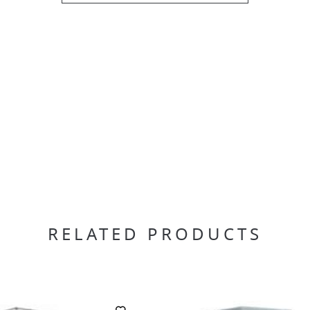
RELATED PRODUCTS