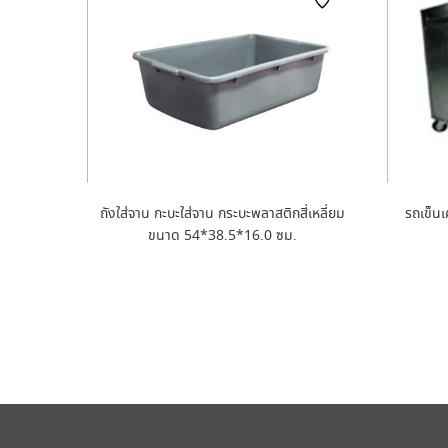
ถังใส่จาน กะบะใส่จาน กระบะพลาสติกสี่เหลี่ยม
รถเข็น
ขนาด 54*38.5*16.0 ซม.