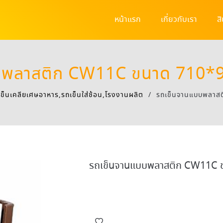
หน้าแรก
เกี่ยวกับเรา
ส
บพลาสติก CW11C ขนาด 710
เข็นเคลียเศษอาหาร,รถเข็นใส่ช้อน,โรงงานผลิต
/
รถเข็นจานแบบพลา
รถเข็นจานแบบพลาสติก CW11C