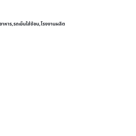
อาหาร,รถเข็นใส่ช้อน,โรงงานผลิต