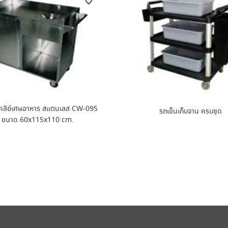
เคลีย์เศษอาหาร สแตนเลส CW-095
รถเข็นเก็บจาน ครบชุด
ขนาด 60x115x110 cm.