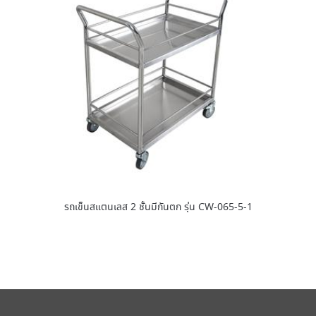
รถเข็นสแตนเลส 2 ชั้นมีกันตก รุ่น CW-065-5-1