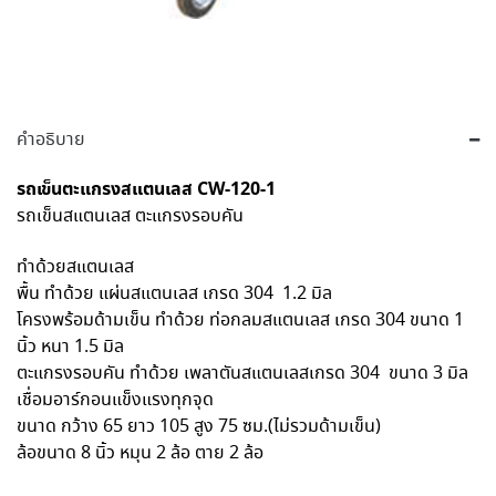
คำอธิบาย
รถเข็นตะแกรงสแตนเลส CW-120-1
รถเข็นสแตนเลส ตะแกรงรอบคัน
ทำด้วยสแตนเลส
พื้น ทำด้วย แผ่นสแตนเลส เกรด 304 1.2 มิล
โครงพร้อมด้ามเข็น ทำด้วย ท่อกลมสแตนเลส เกรด 304 ขนาด 1
นิ้ว หนา 1.5 มิล
ตะแกรงรอบคัน ทำด้วย เพลาตันสแตนเลสเกรด 304 ขนาด 3 มิล
เชื่อมอาร์กอนแข็งแรงทุกจุด
ขนาด กว้าง 65 ยาว 105 สูง 75 ซม.(ไม่รวมด้ามเข็น)
ล้อขนาด 8 นิ้ว หมุน 2 ล้อ ตาย 2 ล้อ