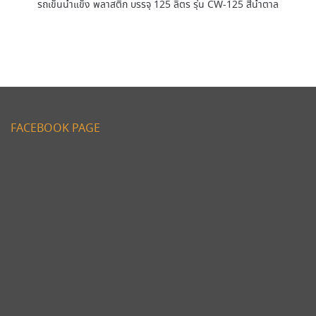
รถเข็นน้ำแข็ง พลาสติก บรรจุ 125 ลิตร รุ่น CW-125 สีน้ำตาล
FACEBOOK PAGE