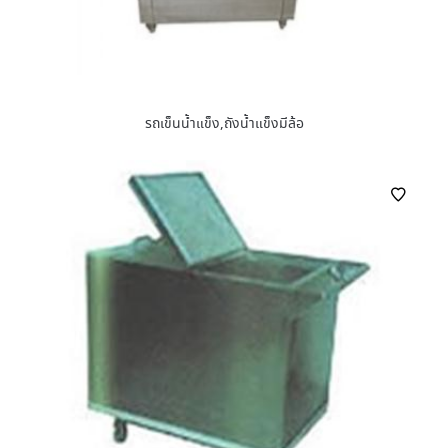
รถเข็นน้ำแข็ง,ถังน้ำแข็งมีล้อ