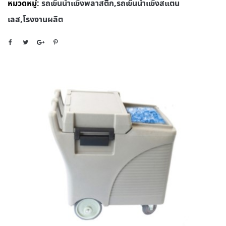
หมวดหมู่:
รถเข็นน้ำแข็งพลาสติก,รถเข็นน้ำแข็งสแตน
เลส,โรงงานผลิต