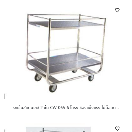
รถเข็นสแตนเลส 2 ชั้น CW-065-6 โครงเชื่องแข็งแรง ไม่น็อคดาว