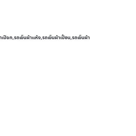
เปียก,รถเข็นผ้าแห้ง,รถเข็นผ้าเปื้อน,รถเข็นผ้า