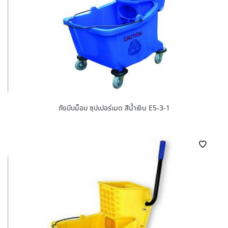
ถังบีบม็อบ ซุปเปอร์เมด สีน้ำเงิน E5-3-1