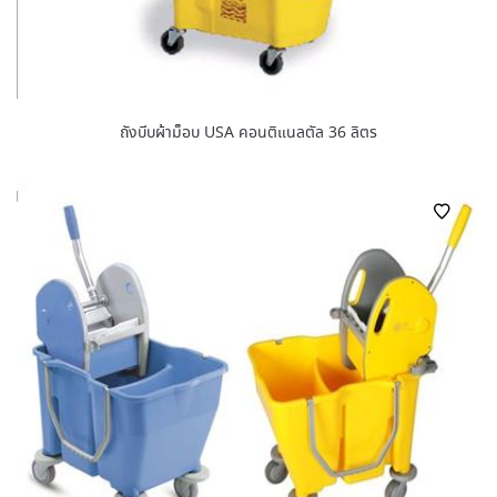
ถังบีบผ้าม็อบ USA คอนติแนลตัล 36 ลิตร