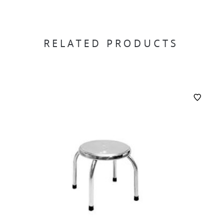
RELATED PRODUCTS