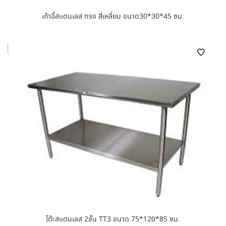
เก้าอี้สแตนเลส ทรง สี่เหลี่ยม ขนาด30*30*45 ซม.
โต๊ะสแตนเลส 2ชั้น TT3 ขนาด 75*120*85 ซม.