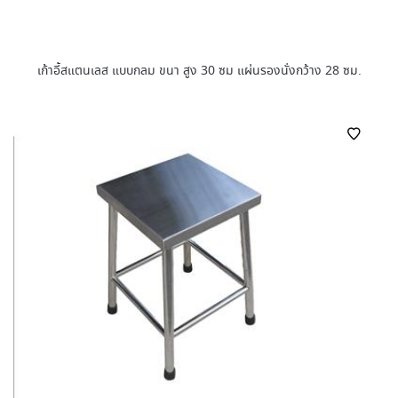
เก้าอี้สแตนเลส แบบกลม ขนา สูง 30 ซม แผ่นรองนั่งกว้าง 28 ซม.