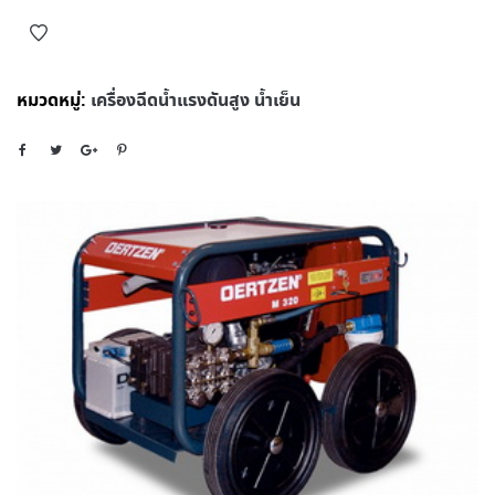
หมวดหมู่:
เครื่องฉีดน้ำแรงดันสูง น้ำเย็น