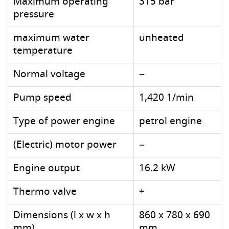
Maximum operating
315 bar
pressure
maximum water
unheated
temperature
Normal voltage
–
Pump speed
1,420 1/min
Type of power engine
petrol engine
(Electric) motor power
–
Engine output
16.2 kW
Thermo valve
+
Dimensions (l x w x h
860 x 780 x 690
mm)
mm