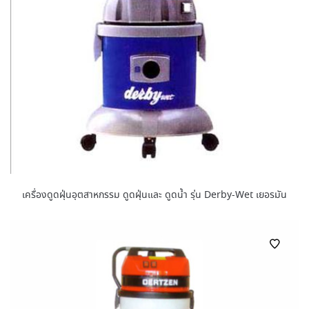
เครื่องดูดฝุ่นอุตสาหกรรม ดูดฝุ่นและ ดูดน้ำ รุ่น Derby-Wet เยอรมัน