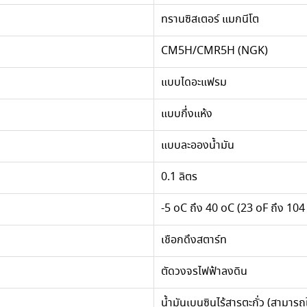
ทรานซิสเตอร์ แมกนีโต
CM5H/CMR5H (NGK)
แบบไดอะแฟรม
แบบกึ่งแห้ง
แบบละอองน้ำมัน
0.1 ลิตร
-5 oC ถึง 40 oC (23 oF ถึง 104
เชือกดึงสตาร์ท
ตัดวงจรไฟฟ้าลงดิน
น้ำมันเบนซินไร้สารตะกั่ว (สามาร