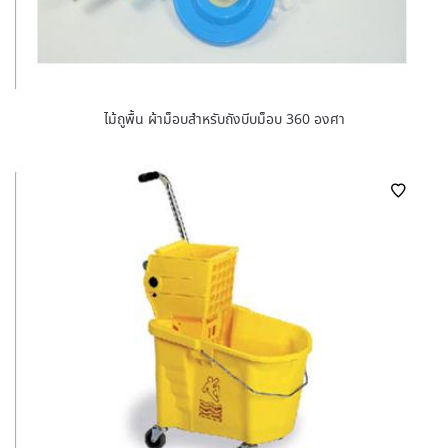
ไม้ถูพื้น ผ้าม็อบสำหรับถังบีบม็อบ 360 องศา