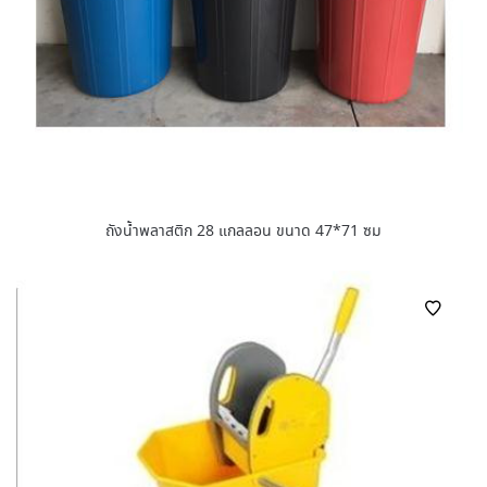
ถังน้ำพลาสติก 28 แกลลอน ขนาด 47*71 ซม