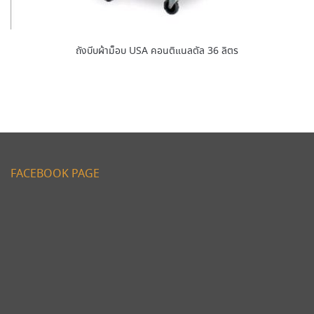
ถังบีบผ้าม็อบ USA คอนติแนลตัล 36 ลิตร
FACEBOOK PAGE