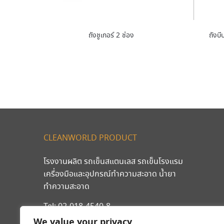
ถังชูเกอร์ 2 ช่อง
ถังบี
CLEANWORLD PRODUCT
โรงงานผลิต รถเข็นสแตนเลส รถเข็นโรงแรม
เครื่องมือและอุปกรณ์ทำความสะอาด น้ำยา
ทำความสะอาด
Tel:
02-018-4540-8
มือถือ
089-203-2546
,
092-262-9240
We value your privacy