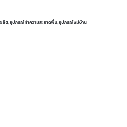
ลิต,อุปกรณ์ทําความสะอาดพื้น,อุปกรณ์แม่บ้าน