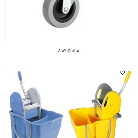
ล้อถังบีบม็อบ