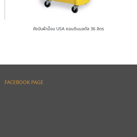
ถังบีบผ้าม็อบ USA คอนติแนลตัล 36 ลิตร
FACEBOOK PAGE