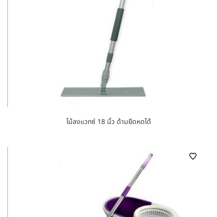
ไม้ลงแวกซ์ 18 นิ้ว ด้ามยืดหดได้