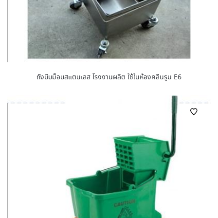
ถังบีบม็อบสแตนเลส โรงงานผลิต ใช้ในห้องคลีนรูม E6