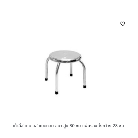
เก้าอี้สแตนเลส แบบกลม ขนา สูง 30 ซม แผ่นรองนั่งกว้าง 28 ซม.