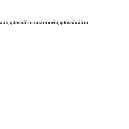
ลิต,อุปกรณ์ทําความสะอาดพื้น,อุปกรณ์แม่บ้าน