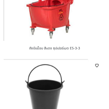
ถังบีบม็อบ สีแดง ซุปเปอร์เมด E5-3-3