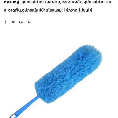
หมวดหมู่:
อุปกรณ์ทําความสะอาด,โรงงานผลิต,อุปกรณ์ทําความ
สะอาดพื้น,อุปกรณ์แม่บ้านโรงแรม
,
ไม้กวาด,ไม้ขนไก่