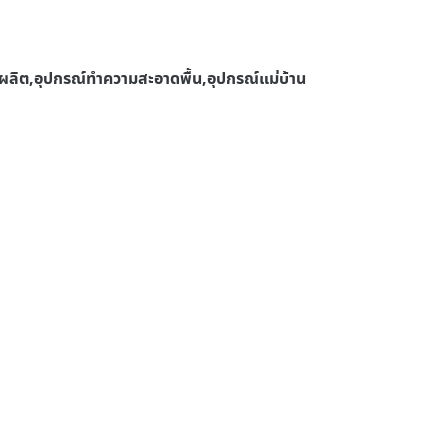
ลิต,อุปกรณ์ทําความสะอาดพื้น,อุปกรณ์แม่บ้าน