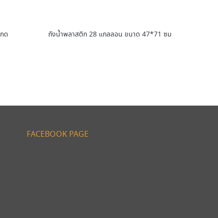
อกด
ถังน้ำพลาสติก 28 แกลลอน ขนาด 47*71 ซม
FACEBOOK PAGE