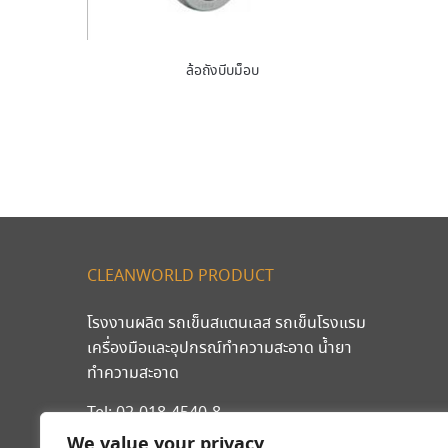
ล้อถังบีบม็อบ
CLEANWORLD PRODUCT
โรงงานผลิต รถเข็นสแตนเลส รถเข็นโรงแรม
เครื่องมือและอุปกรณ์ทำความสะอาด น้ำยา
ทำความสะอาด
Tel:
02-018-4540-8
มือถือ
089-203-2546
,
092-262-9240
We value your privacy